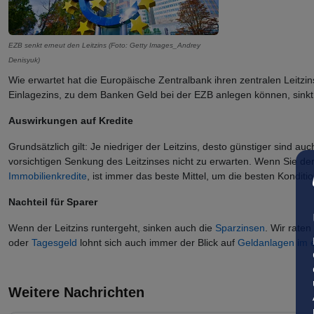
EZB senkt erneut den Leitzins (Foto: Getty Images_Andrey
Denisyuk)
Wie erwartet hat die Europäische Zentralbank ihren zentralen Leitzins
Einlagezins, zu dem Banken Geld bei der EZB anlegen können, sinkt d
Auswirkungen auf Kredite
Grundsätzlich gilt: Je niedriger der Leitzins, desto günstiger sind
vorsichtigen Senkung des Leitzinses nicht zu erwarten. Wenn Sie derz
Immobilienkredite
, ist immer das beste Mittel, um die besten Kondit
Nachteil für Sparer
Wenn der Leitzins runtergeht, sinken auch die
Sparzinsen
. Wir rate
oder
Tagesgeld
lohnt sich auch immer der Blick auf
Geldanlagen im 
Weitere Nachrichten