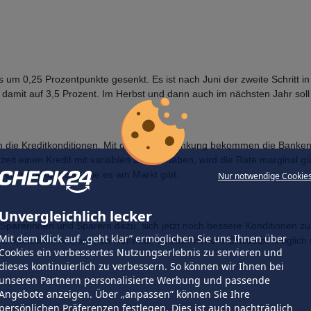
 um 0,25 Prozentpunkte gesenkt. Es ist nach Juni der zweite Schritt in 
amit auf 3,5 Prozent. Im Herbst und dann auch im nächsten Jahr soll e
 auch die Kreditkonditionen. Mit der Leitzinssenkung bekommen die Ban
eit einen Kredit mit variablen Zinsen haben, wird die Rate marginal gü
ionen zu bekommen, die es am Markt gibt.
Nur notwendige Cookie
Unvergleichlich lecker
n Sparerinnen und Sparern dazu, sich jetzt noch bessere Konditionen z
Mit dem Klick auf „geht klar” ermöglichen Sie uns Ihnen über
europäischen Ausland
, da hier noch deutlich höhere Zinssätze möglich 
Cookies ein verbessertes Nutzungserlebnis zu servieren und
dieses kontinuierlich zu verbessern. So können wir Ihnen bei
unseren Partnern personalisierte Werbung und passende
Angebote anzeigen. Über „anpassen” können Sie Ihre
persönlichen Präferenzen festlegen. Dies ist auch nachträglich