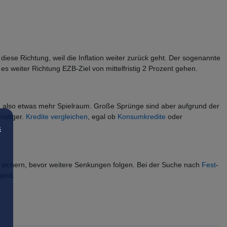
diese Richtung, weil die Inflation weiter zurück geht. Der sogenannte
s weiter Richtung EZB-Ziel von mittelfristig 2 Prozent gehen.
ken also etwas mehr Spielraum. Große Sprünge sind aber aufgrund der
nstiger.
Kredite vergleichen
, egal ob
Konsumkredite
oder
s
u sichern, bevor weitere Senkungen folgen. Bei der Suche nach
Fest
-
sind.