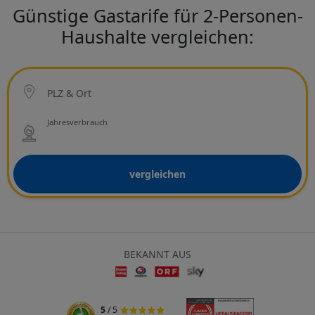
Günstige Gastarife für 2-Personen-
Haushalte vergleichen:
Ort
PLZ & Ort
Netzbetreiber
Jahresverbrauch
vergleichen
BEKANNT AUS
5
/ 5