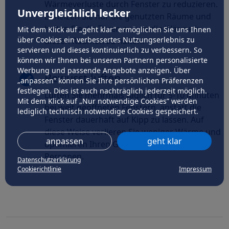
Wärmeverluste durch Fenster zu reduzieren.
Unvergleichlich lecker
Beheizen Sie nur die genutzten Räume und
halten Sie die Türen zu, um die Wärme in
Mit dem Klick auf „geht klar” ermöglichen Sie uns Ihnen
über Cookies ein verbessertes Nutzungserlebnis zu
diesen Räumen zu halten.
servieren und dieses kontinuierlich zu verbessern. So
können wir Ihnen bei unseren Partnern personalisierte
Werbung und passende Angebote anzeigen. Über
Bewusst lüften
„anpassen” können Sie Ihre persönlichen Präferenzen
festlegen. Dies ist auch nachträglich jederzeit möglich.
Lüften Sie mehrmals täglich für 5-10 Minuten
Mit dem Klick auf „Nur notwendige Cookies” werden
bei weit geöffneten Fenstern, anstatt die
lediglich technisch notwendige Cookies gespeichert.
Fenster dauerhaft auf Kipp zu lassen. Auf
diese Weise verlieren Sie weniger Wärme und
anpassen
geht klar
optimieren Ihren Gasverbrauch als 2
Personen.
Datenschutzerklärung
Cookierichtlinie
Impressum