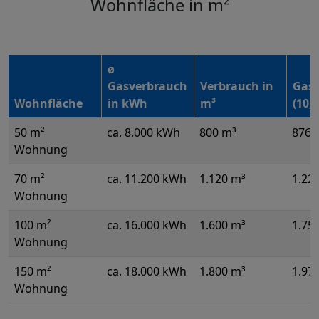
Wohnfläche in m²
ø
Gasverbrauch
Verbrauch in
Gask
Wohnfläche
in kWh
m³
(10,
50 m²
ca. 8.000 kWh
800 m³
876,
Wohnung
70 m²
ca. 11.200 kWh
1.120 m³
1.226
Wohnung
100 m²
ca. 16.000 kWh
1.600 m³
1.752
Wohnung
150 m²
ca. 18.000 kWh
1.800 m³
1.971
Wohnung