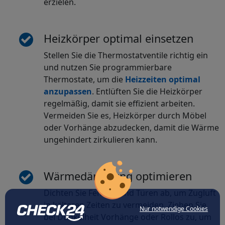
erzielen.
Heizkörper optimal einsetzen
Stellen Sie die Thermostatventile richtig ein
und nutzen Sie programmierbare
Thermostate, um die
Heizzeiten optimal
anzupassen
. Entlüften Sie die Heizkörper
regelmäßig, damit sie effizient arbeiten.
Vermeiden Sie es, Heizkörper durch Möbel
oder Vorhänge abzudecken, damit die Wärme
ungehindert zirkulieren kann.
Wärmedämmung optimieren
Dichten Sie Fenster und Türen ab, um Zugluft
in kälteren Zeiten zu vermeiden. Ziehen Sie
Nur notwendige Cookies
bei Dunkelheit Vorhänge oder Rollos zu, um