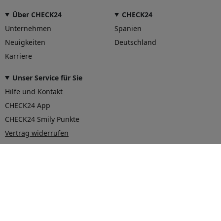
Über CHECK24
CHECK24
Unternehmen
Spanien
Neuigkeiten
Deutschland
Karriere
Unser Service für Sie
Hilfe und Kontakt
CHECK24 App
CHECK24 Smily Punkte
Vertrag widerrufen
© 2026 CHECK24 Vergleichsportal Österreich GmbH
AGB
Datenschutz
Impressum