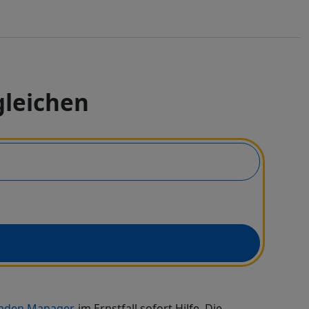
gleichen
aden Manager
, im Ernstfall sofort Hilfe. Die