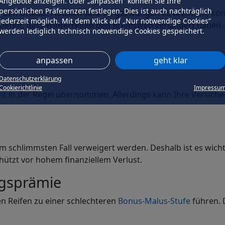
Angebote anzeigen. Über „anpassen” können Sie Ihre
persönlichen Präferenzen festlegen. Dies ist auch nachträglich
den Urlaub. Plötzlich sind Sie gezwungen zu bremsen, kön
jederzeit möglich. Mit dem Klick auf „Nur notwendige Cookies”
tieren, dass Winterreifen den Bremsweg verlängert haben –
werden lediglich technisch notwendige Cookies gespeichert.
anpassen
geht klar
Datenschutzerklärung
Cookierichtlinie
Impressu
ht
in der Regel übernommen. Allerdings kann Ihre Versich
m schlimmsten Fall verweigert werden. Deshalb ist es wicht
chützt vor hohem finanziellem Verlust.
ngsprämie
en Reifen zu einer schlechteren
Bonus-Malus-Stufe
führen. 