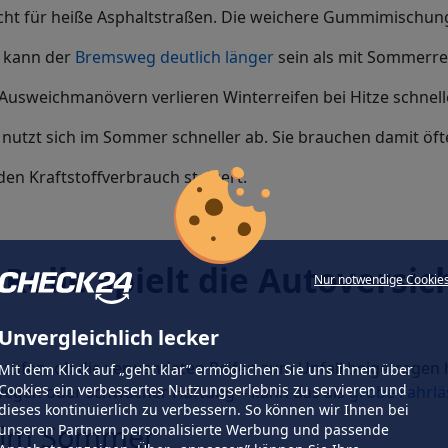
 nicht für heiße Asphaltstraßen. Die weichere Gummimischun
 kann der
Bremsweg deutlich länger
sein als mit Sommerre
 Ausweichmanövern verlieren Winterreifen bei Hitze schnell
tzt sich im Sommer schneller ab. Sie brauchen damit öfte
den Kraftstoffverbrauch steigert.
Rolle spielt die Autoversi
Nur notwendige Cookie
Unvergleichlich lecker
rüfen, ob die verwendeten Reifen zum Unfall beigetragen h
Mit dem Klick auf „geht klar” ermöglichen Sie uns Ihnen über
Cookies ein verbessertes Nutzungserlebnis zu servieren und
wegen oder schwacher Haftung – kann das als
grobe Fahrlä
dieses kontinuierlich zu verbessern. So können wir Ihnen bei
en im Sommer
unseren Partnern personalisierte Werbung und passende