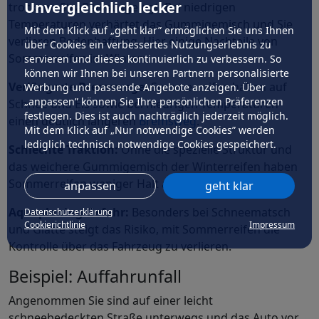
Unvergleichlich lecker
trockene Straßen ausgelegt. Bei niedrigen
Temperaturen verhärtet das Gummigemisch und Sie
Mit dem Klick auf „geht klar” ermöglichen Sie uns Ihnen
verlieren Bodenhaftung. Hier einige Nachteile von
über Cookies ein verbessertes Nutzungserlebnis zu
Sommerreifen im Winter:
servieren und dieses kontinuierlich zu verbessern. So
können wir Ihnen bei unseren Partnern personalisierte
Verlängerte Bremswege:
Sommerreifen haben auf
Werbung und passende Angebote anzeigen. Über
„anpassen” können Sie Ihre persönlichen Präferenzen
Schnee und Eis sowie bei niedrigen Temperaturen
festlegen. Dies ist auch nachträglich jederzeit möglich.
einen deutlich längeren
Bremsweg
.
Mit dem Klick auf „Nur notwendige Cookies” werden
lediglich technisch notwendige Cookies gespeichert.
Schlechte Traktion:
Ohne die spezielle Struktur und
das weichere Gummigemisch der Winterreifen haben
Sommerreifen weniger Halt auf Schnee und Eis.
anpassen
geht klar
Aquaplaning-Gefahr:
Besonders bei Schneematsch
Datenschutzerklärung
Cookierichtlinie
Impressum
und Glätte steigt das Risiko, mit Sommerreifen die
Kontrolle über das Fahrzeug zu verlieren.
Beispiel: Auffahrunfall
Angenommen Sie sind auf einer leicht
schneebedeckten Straße unterwegs und das Auto vor