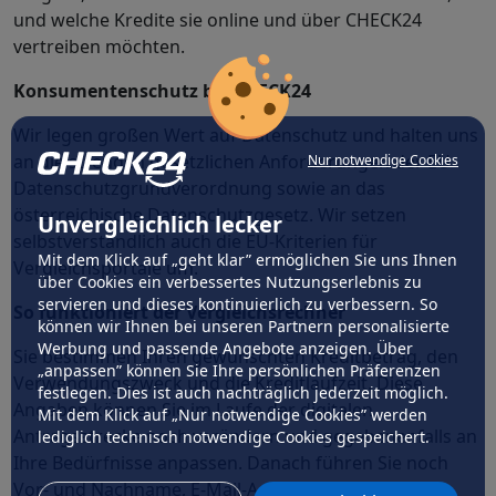
und welche Kredite sie online und über CHECK24
vertreiben möchten.
Konsumentenschutz bei CHECK24
Wir legen großen Wert auf Datenschutz und halten uns
an die strengen gesetzlichen Anforderungen der EU-
Nur notwendige Cookies
Datenschutzgrundverordnung sowie an das
österreichische Datenschutzgesetz. Wir setzen
Unvergleichlich lecker
selbstverständlich auch die EU-Kriterien für
Mit dem Klick auf „geht klar” ermöglichen Sie uns Ihnen
Vergleichsportale um.
über Cookies ein verbessertes Nutzungserlebnis zu
servieren und dieses kontinuierlich zu verbessern. So
So funktioniert der Vergleichsrechner
können wir Ihnen bei unseren Partnern personalisierte
Werbung und passende Angebote anzeigen. Über
Sie bestimmen Ihren gewünschten Kreditbetrag, den
„anpassen” können Sie Ihre persönlichen Präferenzen
Verwendungszweck und die Kreditlaufzeit. Diese
festlegen. Dies ist auch nachträglich jederzeit möglich.
Angaben können Sie im Laufe der digitalen
Mit dem Klick auf „Nur notwendige Cookies” werden
Antragsstrecke noch verändern und gegebenenfalls an
lediglich technisch notwendige Cookies gespeichert.
Ihre Bedürfnisse anpassen. Danach führen Sie noch
Vor- und Nachname, E-Mail-Adresse, Geburtsdatum