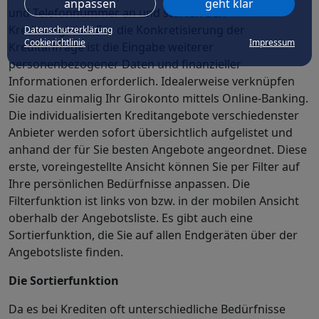
anpassen
geht klar
und Telefonnummer an und starten den
Kreditvergleich. Für die Konkretisierung der
Datenschutzerklärung
Cookierichtlinie
Impressum
Kreditanfrage ist die Eingabe weiterer
personenbezogener Daten und finanzieller
Informationen erforderlich. Idealerweise verknüpfen
Sie dazu einmalig Ihr Girokonto mittels Online-Banking.
Die individualisierten Kreditangebote verschiedenster
Anbieter werden sofort übersichtlich aufgelistet und
anhand der für Sie besten Angebote angeordnet. Diese
erste, voreingestellte Ansicht können Sie per Filter auf
Ihre persönlichen Bedürfnisse anpassen. Die
Filterfunktion ist links von bzw. in der mobilen Ansicht
oberhalb der Angebotsliste. Es gibt auch eine
Sortierfunktion, die Sie auf allen Endgeräten über der
Angebotsliste finden.
Die Sortierfunktion
Da es bei Krediten oft unterschiedliche Bedürfnisse