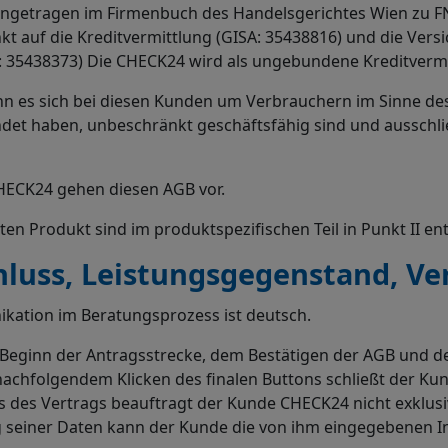
 eingetragen im Firmenbuch des Handelsgerichtes Wien zu
t auf die Kreditvermittlung (GISA: 35438816) und die Ver
 35438373) Die CHECK24 wird als ungebundene Kreditvermitt
nn es sich bei diesen Kunden um Verbrauchern im Sinne d
endet haben, unbeschränkt geschäftsfähig sind und ausschl
HECK24 gehen diesen AGB vor.
 Produkt sind im produktspezifischen Teil in Punkt II ent
hluss, Leistungsgegenstand, Ve
kation im Beratungsprozess ist deutsch.
Beginn der Antragsstrecke, dem Bestätigen der AGB und d
chfolgendem Klicken des finalen Buttons schließt der Kun
s des Vertrags beauftragt der Kunde CHECK24 nicht exklusi
ng seiner Daten kann der Kunde die von ihm eingegebenen 