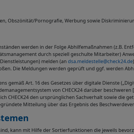
en, Obszönität/Pornografie, Werbung sowie Diskriminier
änden werden in der Folge Abhilfemaßnahmen (z.B. Entfernu
tätsmanagement durch speziell geschulte Mitarbeiter) An
 Dienstleistungen) melden (an
dsa.meldestelle@check24.de
ßen. Die Meldungen werden geprüft und ggf. werden Abhil
s gemäß Art. 16 des Gesetzes über digitale Dienste („Digita
erdemanagementsystem von CHECK24 darüber beschweren [
sich CHECK24 den ursprünglichen Sachverhalt sowie die get
egründete Mitteilung über das Ergebnis des Beschwerdever
stemen
ind, kann mit Hilfe der Sortierfunktionen die jeweils bevor