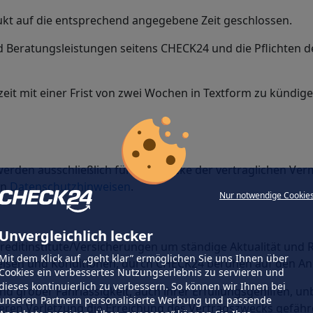
kt auf die entsprechend angegebene Zeit geschlossen.
nd Beratungsleistungen seitens CHECK24 und die Pflichten
zeit mit einer Frist von zwei Wochen in Textform zu kündig
rden ausschließlich für die Zwecke der vertraglichen Verm
en
Datenschutzhinweisen
.
Nur notwendige Cookie
Unvergleichlich lecker
reditinstitute/Versicherungen um ständige Aktualität und 
Mit dem Klick auf „geht klar” ermöglichen Sie uns Ihnen über
isen und Konditionen, durch CHECK24 beruhen auf den Anga
Cookies ein verbessertes Nutzungserlebnis zu servieren und
dieses kontinuierlich zu verbessern. So können wir Ihnen bei
 grober Fahrlässigkeit, auch ihrer Erfüllungsgehilfen, unbe
unseren Partnern personalisierte Werbung und passende
, deren Verletzung die Erreichung des Vertragszwecks gefä