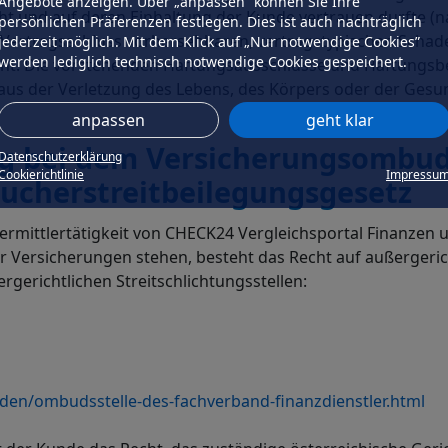
Angebote anzeigen. Über „anpassen” können Sie Ihre
t und auf deren Einhaltung der Kunde vertrauen durfte (n
persönlichen Präferenzen festlegen. Dies ist auch nachträglich
ertragsschluss vorhersehbaren, vertragstypischen Schaden. B
jederzeit möglich. Mit dem Klick auf „Nur notwendige Cookies”
werden lediglich technisch notwendige Cookies gespeichert.
nicht. Die vorstehenden Haftungsausschlüsse und Haftungsb
 aus der Verletzung des Lebens, des Körpers oder der Gesun
anpassen
geht klar
ung bei dem Versicherungsomb
Datenschutzerklärung
Cookierichtlinie
Impressu
ucherstreitbeilegungsgesetz
Vermittlertätigkeit von CHECK24 Vergleichsportal Finanz
 Versicherungen stehen, besteht das Recht auf außergerich
rgerichtlichen Streitschlichtungsstellen:
en/ombudsstelle-des-fachverband-finanzdienstler.html