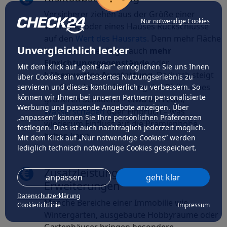
Versicherer ziehen aus der Größe einer
Nur notwendige Cookies
Wohnung oder eines Hauses Rückschlüsse
auf den
Wert des Hausrats
. Denn mehr Fläche
Unvergleichlich lecker
bedeutet in der Regel auch
mehr
Einrichtungsgegenstände
oder
Mit dem Klick auf „geht klar” ermöglichen Sie uns Ihnen
höherwertige Ausstattung
. Dadurch steigt
über Cookies ein verbessertes Nutzungserlebnis zu
aus Sicht der Versicherung das Risiko eines
servieren und dieses kontinuierlich zu verbessern. So
können wir Ihnen bei unseren Partnern personalisierte
größeren Schadens – etwa bei Feuer,
Werbung und passende Angebote anzeigen. Über
Wasserschäden
oder Einbruch – was
„anpassen” können Sie Ihre persönlichen Präferenzen
wiederum Einfluss auf die Prämienhöhe
festlegen. Dies ist auch nachträglich jederzeit möglich.
haben kann.
Mit dem Klick auf „Nur notwendige Cookies” werden
lediglich technisch notwendige Cookies gespeichert.
Zusatzleistungen und
anpassen
geht klar
Erweiterungen
Datenschutzerklärung
Manche Bereiche einer Immobilie wie
Cookierichtlinie
Impressum
Wintergärten, ausgebaute Hobbyräume oder
Gartenhäuser bringen besondere