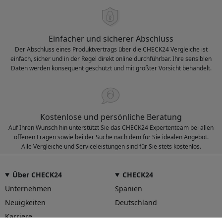
Einfacher und sicherer Abschluss
Der Abschluss eines Produktvertrags über die CHECK24 Vergleiche ist
einfach, sicher und in der Regel direkt online durchführbar. Ihre sensiblen
Daten werden konsequent geschützt und mit größter Vorsicht behandelt.
Kostenlose und persönliche Beratung
Auf Ihren Wunsch hin unterstützt Sie das CHECK24 Expertenteam bei allen
offenen Fragen sowie bei der Suche nach dem für Sie idealen Angebot.
Alle Vergleiche und Serviceleistungen sind für Sie stets kostenlos.
Über CHECK24
CHECK24
Unternehmen
Spanien
Neuigkeiten
Deutschland
Karriere