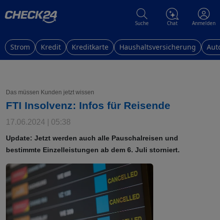
Suche
Chat
Anmelden
Strom
Kredit
Kreditkarte
Haushaltsversicherung
Aut
Das müssen Kunden jetzt wissen
FTI Insolvenz: Infos für Reisende
17.06.2024 | 05:38
Update: Jetzt werden auch alle Pauschalreisen und
bestimmte Einzelleistungen ab dem 6. Juli storniert.