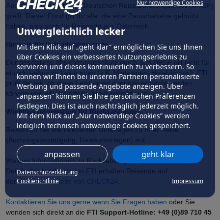
Nur notwendige Cookies
Absicherungsschutz des Deutschen Reisesicherungsfonds (DRSF)
greift. Dieser Fond gilt für alle, die eine Pauschalreise gebucht
haben, also auch für Reisende aus Österreich.
Unvergleichlich lecker
Hinweis für Individualreisende
Mit dem Klick auf „geht klar” ermöglichen Sie uns Ihnen
über Cookies ein verbessertes Nutzungserlebnis zu
Der gesetzliche Absicherungsschutz durch den DRSF gilt nicht für
servieren und dieses kontinuierlich zu verbessern. So
einzeln gebuchte Leistungen (z.B. Mietwagen, Hotelzimmer). FTI
können wir Ihnen bei unseren Partnern personalisierte
prüft derzeit, ob diese Leistungen dennoch erbracht werden
Werbung und passende Angebote anzeigen. Über
können und will Betroffene direkt kontaktieren.
„anpassen” können Sie Ihre persönlichen Präferenzen
festlegen. Dies ist auch nachträglich jederzeit möglich.
Wichtige Information für Rückzahlungen
Mit dem Klick auf „Nur notwendige Cookies” werden
lediglich technisch notwendige Cookies gespeichert.
Bewahren Sie alle relevanten Unterlagen zu Ihrer Reise
(Buchungsbestätigung, Reiseunterlagen) auf.
anpassen
geht klar
Weitere Informationen zu Rückzahlungsansprüchen und mehr
Details der Insolvenz von FTI erhalten Reisende auf
Datenschutzerklärung
Cookierichtlinie
Impressum
der
Informationsseite von CHECK24
.
Kontaktieren Sie uns gerne wenn Sie Fragen haben
oder Sie
wenden sich direkt an die
FTI Support-Hotline: +49 (0)89 710 45