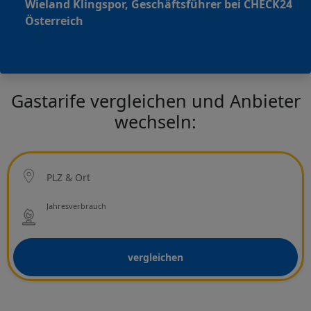
Wieland Klingspor, Geschäftsführer bei CHECK24
Österreich
Gastarife vergleichen und Anbieter
wechseln:
Ort
PLZ & Ort
Netzbetreiber
Jahresverbrauch
vergleichen