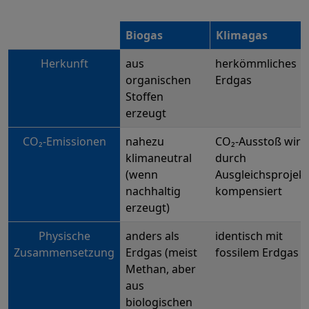
Biogas
Klimagas
Herkunft
aus
herkömmliches
organischen
Erdgas
Stoffen
erzeugt
CO₂-Emissionen
nahezu
CO₂-Ausstoß wird
klimaneutral
durch
(wenn
Ausgleichsprojek
nachhaltig
kompensiert
erzeugt)
Physische
anders als
identisch mit
Zusammensetzung
Erdgas (meist
fossilem Erdgas
Methan, aber
aus
biologischen