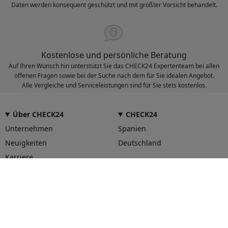
Daten werden konsequent geschützt und mit größter Vorsicht behandelt.
Kostenlose und persönliche Beratung
Auf Ihren Wunsch hin unterstützt Sie das CHECK24 Expertenteam bei allen
offenen Fragen sowie bei der Suche nach dem für Sie idealen Angebot.
Alle Vergleiche und Serviceleistungen sind für Sie stets kostenlos.
Über CHECK24
CHECK24
Unternehmen
Spanien
Neuigkeiten
Deutschland
Karriere
Unser Service für Sie
Hilfe und Kontakt
CHECK24 App
CHECK24 Smily Punkte