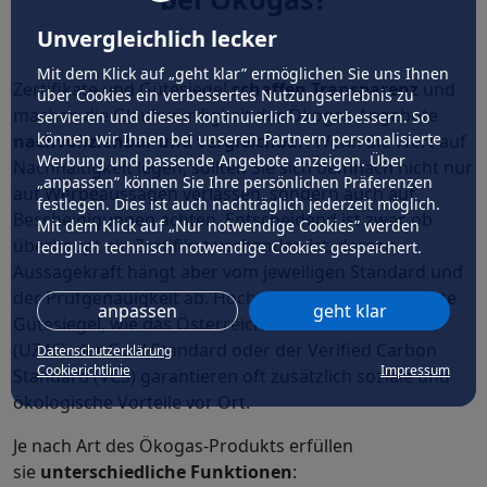
Unvergleichlich lecker
Mit dem Klick auf „geht klar” ermöglichen Sie uns Ihnen
Zertifikate und Gütesiegel
schaffen Transparenz
und
über Cookies ein verbessertes Nutzungserlebnis zu
machen die Glaubwürdigkeit der Ökogas-Angebote
servieren und dieses kontinuierlich zu verbessern. So
können wir Ihnen bei unseren Partnern personalisierte
nachvollziehbar und vergleichbar
. Wenn Sie Wert auf
Werbung und passende Angebote anzeigen. Über
Nachhaltigkeit legen, sollten Sie sich demnach nicht nur
„anpassen” können Sie Ihre persönlichen Präferenzen
auf Werbeaussagen verlassen, sondern auch auf
festlegen. Dies ist auch nachträglich jederzeit möglich.
Bescheinigungen achten. Entscheidend ist zwar, ob
Mit dem Klick auf „Nur notwendige Cookies” werden
überhaupt ein Zertifikat vorhanden ist, dessen
lediglich technisch notwendige Cookies gespeichert.
Aussagekraft hängt aber vom jeweiligen Standard und
der Prüfgenauigkeit ab. Hochwertige und anerkannte
anpassen
geht klar
Gütesiegel, wie das Österreichische Umweltzeichen
(UZ46), der Gold Standard oder der Verified Carbon
Datenschutzerklärung
Cookierichtlinie
Impressum
Standard (VCS) garantieren oft zusätzlich soziale und
ökologische Vorteile vor Ort.
Je nach Art des Ökogas-Produkts erfüllen
sie
unterschiedliche Funktionen
: