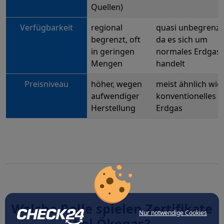
Quellen)
Verfügbarkeit
regional
quasi unbegrenzt
begrenzt, oft
da es sich um
in geringen
normales Erdgas
Mengen
handelt
Preisniveau
höher, wegen
meist ähnlich wie
aufwendiger
konventionelles
Herstellung
Erdgas
Welche Rolle spielen Zertifikate
Nur notwendige Cookies
bei Ökogas?