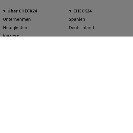
Über CHECK24
CHECK24
Unternehmen
Spanien
Neuigkeiten
Deutschland
Karriere
Unser Service für Sie
Hilfe und Kontakt
CHECK24 App
CHECK24 Smily Punkte
Vertrag widerrufen
© 2026 CHECK24 Vergleichsportal Österreich GmbH
AGB
Datenschutz
Impressum