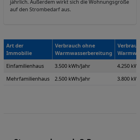
jährlich. Außerdem wirkt sich die Wohnungsgröße
auf den Strombedarf aus.
Art der
Verbrauch ohne
Verbrauc
Immobilie
Warmwasserbereitung
Warmwas
Einfamilienhaus
3.500 kWh/Jahr
4.250 kW
Mehrfamilienhaus
2.500 kWh/Jahr
3.800 kW