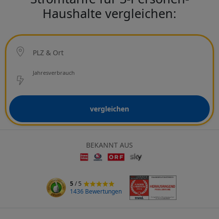
Haushalte vergleichen:
Ort
PLZ & Ort
Netzbetreiber
Jahresverbrauch
vergleichen
BEKANNT AUS
5
/ 5
1436 Bewertungen