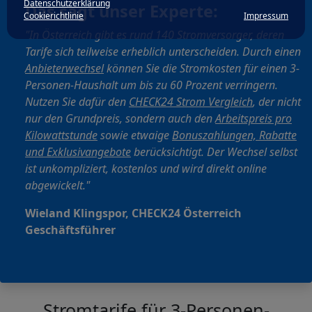
Datenschutzerklärung
Das sagt unser Experte:
Cookierichtlinie
Impressum
"In Österreich gibt es rund 140 Stromversorger, deren
Tarife sich teilweise erheblich unterscheiden. Durch einen
Anbieterwechsel
können Sie die Stromkosten für einen 3-
Personen-Haushalt um bis zu 60 Prozent verringern.
Nutzen Sie dafür den
CHECK24 Strom Vergleich
, der nicht
nur den Grundpreis, sondern auch den
Arbeitspreis pro
Kilowattstunde
sowie etwaige
Bonuszahlungen, Rabatte
und Exklusivangebote
berücksichtigt. Der Wechsel selbst
ist unkompliziert, kostenlos und wird direkt online
abgewickelt."
Wieland Klingspor, CHECK24 Österreich
Geschäftsführer
Stromtarife für 3-Personen-