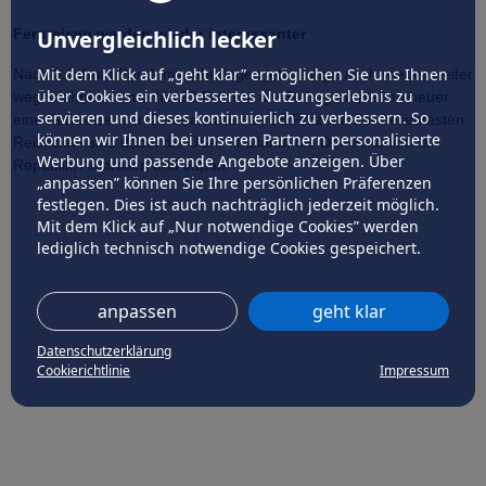
Fernreisen werden wieder interessanter
Unvergleichlich lecker
Mit dem Klick auf „geht klar” ermöglichen Sie uns Ihnen
Nach 3 Jahren Pandemie überlegen jetzt einige auch wieder weiter
über Cookies ein verbessertes Nutzungserlebnis zu
wegzufahren. Immerhin 23 Prozent der Befragten planen heuer
servieren und dieses kontinuierlich zu verbessern. So
eine Fernreise, vor Corona waren es 28 Prozent. Die beliebtesten
können wir Ihnen bei unseren Partnern personalisierte
Reiseziele sind dabei die USA, Thailand, die Dominikanische
Werbung und passende Angebote anzeigen. Über
Republik, Australien und Japan.
„anpassen” können Sie Ihre persönlichen Präferenzen
festlegen. Dies ist auch nachträglich jederzeit möglich.
Mit dem Klick auf „Nur notwendige Cookies” werden
lediglich technisch notwendige Cookies gespeichert.
anpassen
geht klar
Datenschutzerklärung
Cookierichtlinie
Impressum