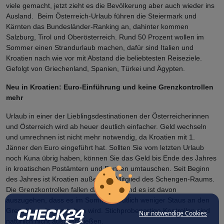
viele gemacht, jetzt zieht es die Bevölkerung aber auch wieder ins
Ausland. Beim Österreich-Urlaub führen die Steiermark und
Kärnten das Bundesländer-Ranking an, dahinter kommen
Salzburg, Tirol und Oberösterreich. Rund 50 Prozent wollen im
Sommer einen Strandurlaub machen, dafür sind Italien und
Kroatien nach wie vor mit Abstand die beliebtesten Reiseziele.
Gefolgt von Griechenland, Spanien, Türkei und Ägypten.
Neu in Kroatien: Euro-Einführung und keine Grenzkontrollen
mehr
Urlaub in einer der Lieblingsdestinationen der Österreicherinnen
und Österreich wird ab heuer deutlich einfacher. Geld wechseln
und umrechnen ist nicht mehr notwendig, da Kroatien mit 1.
Jänner den Euro eingeführt hat. Sollten Sie vom letzten Urlaub
noch
Kuna übrig haben, können Sie das Geld bis Ende des Jahres
in kroatischen Postämtern und Banken umtauschen. Seit Beginn
des Jahres ist Kroatien außerdem Mitglied des Schengen-Raums.
Die Grenzkontrollen fallen damit weg und es ist davon
auszugehen, dass es im Sommer deutlich weniger Staus an den
Grenzübergängen geben wird. Stichprobenartige Kontrollen sind
Nur notwendige Cookies
natürlich nicht auszuschließen.