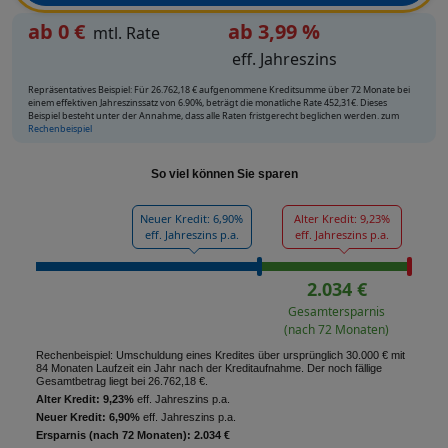
ab
0
€
ab 3,99 %
mtl. Rate
eff. Jahreszins
Repräsentatives Beispiel: Für 26.762,18 € aufgenommene Kreditsumme über 72 Monate bei
einem effektiven Jahreszinssatz von 6.90%, beträgt die monatliche Rate 452,31€. Dieses
Beispiel besteht unter der Annahme, dass alle Raten fristgerecht beglichen werden. zum
Rechenbeispiel
So viel können Sie sparen
Neuer Kredit: 6,90%
Alter Kredit: 9,23%
eff. Jahreszins p.a.
eff. Jahreszins p.a.
2.034 €
Gesamtersparnis
(nach 72 Monaten)
Rechenbeispiel: Umschuldung eines Kredites über ursprünglich 30.000 € mit
84 Monaten Laufzeit ein Jahr nach der Kreditaufnahme. Der noch fällige
Gesamtbetrag liegt bei 26.762,18 €.
Alter Kredit: 9,23%
eff. Jahreszins p.a.
Neuer Kredit: 6,90%
eff. Jahreszins p.a.
Ersparnis (nach 72 Monaten): 2.034 €