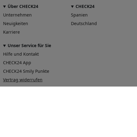
Über CHECK24
CHECK24
Unternehmen
Spanien
Neuigkeiten
Deutschland
Karriere
Unser Service für Sie
Hilfe und Kontakt
CHECK24 App
CHECK24 Smily Punkte
Vertrag widerrufen
© 2026 CHECK24 Vergleichsportal Österreich GmbH
AGB
Datenschutz
Impressum