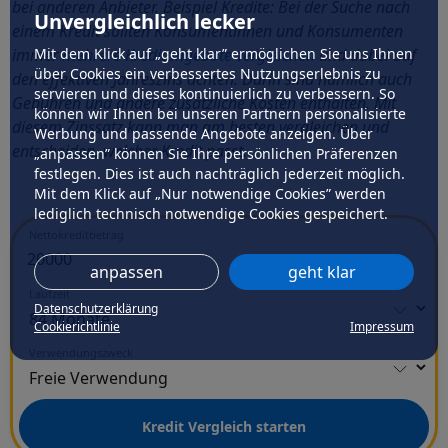
bei anderen Anbieter. Beispiel Kredite: Bei der Suche nach
Unvergleichlich lecker
einem Kredit sollten Konsumentinnen und Konsumenten
Mit dem Klick auf „geht klar” ermöglichen Sie uns Ihnen
immer
mehrere Kreditangebote vergleichen
und dabei auf
über Cookies ein verbessertes Nutzungserlebnis zu
den effektiven Jahreszins achten. Darin sind nämlich auch
servieren und dieses kontinuierlich zu verbessern. So
Gebühren und andere zusätzliche Kosten enthalten. Mit
können wir Ihnen bei unseren Partnern personalisierte
diesem Zinssatz kann man am besten vergleichen und
Werbung und passende Angebote anzeigen. Über
entscheiden, welcher Kredit passt.
„anpassen” können Sie Ihre persönlichen Präferenzen
festlegen. Dies ist auch nachträglich jederzeit möglich.
Mit dem Klick auf „Nur notwendige Cookies” werden
lediglich technisch notwendige Cookies gespeichert.
Nettokreditbetrag
anpassen
geht klar
Laufzeit
Datenschutzerklärung
Cookierichtlinie
Impressum
Verwendungszweck
Kredit Vergleich starten