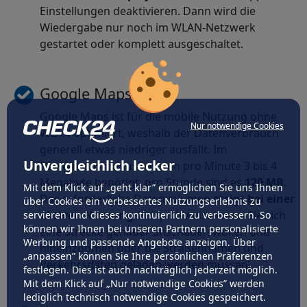
Einstellungen deaktivieren. Dann wird die
Wiedergabe nur noch im WLAN-Netzwerk
gestartet oder komplett ausgeschaltet.
Google Maps
Google Maps ist für die mobile Nutzung ohne
Nur notwendige Cookies
WLAN optimiert, weshalb der Datenverbrauch
generell etwas niedriger ausfällt. Im
Unvergleichlich lecker
Navigationsmodus werden pro Minute 3 bis 4
Megabyte benötigt, pro Stunde sind es
120 MB
.
Mit dem Klick auf „geht klar” ermöglichen Sie uns Ihnen
Das erforderliche Datenvolumen
steigt bei einer
über Cookies ein verbessertes Nutzungserlebnis zu
aktiven Nutzung
, beispielsweise wenn Sie sich
servieren und dieses kontinuierlich zu verbessern. So
können wir Ihnen bei unseren Partnern personalisierte
eine Strecke genauer anschauen wollen und
Werbung und passende Angebote anzeigen. Über
hineinzoomen oder die Straßennamen und
„anpassen” können Sie Ihre persönlichen Präferenzen
Verkehrsdaten geladen werden müssen.
festlegen. Dies ist auch nachträglich jederzeit möglich.
Mit dem Klick auf „Nur notwendige Cookies” werden
lediglich technisch notwendige Cookies gespeichert.