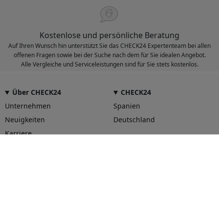
Kostenlose und persönliche Beratung
Auf Ihren Wunsch hin unterstützt Sie das CHECK24 Expertenteam bei allen
offenen Fragen sowie bei der Suche nach dem für Sie idealen Angebot.
Alle Vergleiche und Serviceleistungen sind für Sie stets kostenlos.
Über CHECK24
CHECK24
Unternehmen
Spanien
Neuigkeiten
Deutschland
Karriere
Unser Service für Sie
Hilfe und Kontakt
CHECK24 App
CHECK24 Smily Punkte
Vertrag widerrufen