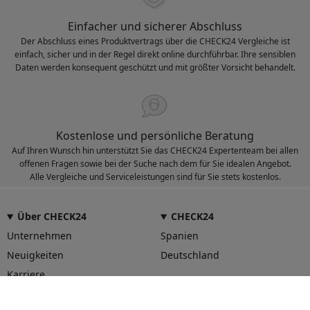
Einfacher und sicherer Abschluss
Der Abschluss eines Produktvertrags über die CHECK24 Vergleiche ist
einfach, sicher und in der Regel direkt online durchführbar. Ihre sensiblen
Daten werden konsequent geschützt und mit größter Vorsicht behandelt.
Kostenlose und persönliche Beratung
Auf Ihren Wunsch hin unterstützt Sie das CHECK24 Expertenteam bei allen
offenen Fragen sowie bei der Suche nach dem für Sie idealen Angebot.
Alle Vergleiche und Serviceleistungen sind für Sie stets kostenlos.
Über CHECK24
CHECK24
Unternehmen
Spanien
Neuigkeiten
Deutschland
Karriere
Unser Service für Sie