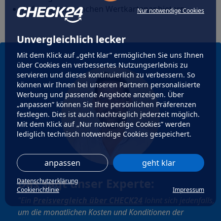
Aufpreis bei manchen Wertkartenanbietern
Nur notwendige Cookies
Unvergleichlich lecker
Mit dem Klick auf „geht klar” ermöglichen Sie uns Ihnen
über Cookies ein verbessertes Nutzungserlebnis zu
servieren und dieses kontinuierlich zu verbessern. So
können wir Ihnen bei unseren Partnern personalisierte
Werbung und passende Angebote anzeigen. Über
„anpassen” können Sie Ihre persönlichen Präferenzen
festlegen. Dies ist auch nachträglich jederzeit möglich.
Mit dem Klick auf „Nur notwendige Cookies” werden
lediglich technisch notwendige Cookies gespeichert.
anpassen
geht klar
Das sagt unser Experte:
Datenschutzerklärung
Cookierichtlinie
Impressum
"Ein
Preisvergleich über CHECK24
lohnt sich jedenfalls,
um die monatlichen Kosten und Konditionen der