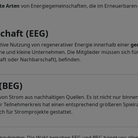
lte Arten
von Energiegemeinschaften, die im Erneuerbaren-
chaft (EEG)
ektive Nutzung von regenerativer Energie innerhalb einer
ge
ine und kleine Unternehmen. Die Mitglieder müssen sich f
aft oder Nachbarschaft), befinden.
(BEG)
von Strom aus nachhaltigen Quellen. Es ist nicht nur binn
 Teilnehmerkreis hat einen entsprechend größeren Spielra
ich für Stromprojekte gestattet.
 einzubinden. Die Wahl zwischen EEG und BEG hängt vor a