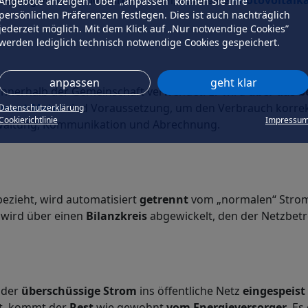
eugung von erneuerbarem Strom, etwa eine
Photovoltaik
Angebote anzeigen. Über „anpassen” können Sie Ihre
persönlichen Präferenzen festlegen. Dies ist auch nachträglich
jederzeit möglich. Mit dem Klick auf „Nur notwendige Cookies”
werden lediglich technisch notwendige Cookies gespeichert.
anpassen
geht klar
innerhalb der Gemeinschaft verwendet. Er wird
über das 
Smart Meter
sind Voraussetzung, um den Verbrauch korrek
Datenschutzerklärung
Cookierichtlinie
Impressu
erwaltung, Kommunikation und Abrechnung.
bezieht, wird automatisiert
getrennt
vom „normalen“ Strom
 wird über einen
Bilanzkreis
abgewickelt, den der Netzbetre
 der
überschüssige Strom
ins öffentliche Netz
eingespeist
t, kommt der
Rest
wie gewohnt
vom Energieversorger
. Es