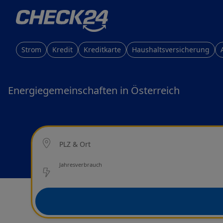
Strom
Kredit
Kreditkarte
Haushaltsversicherung
Energiegemeinschaften in Österreich
Ort
PLZ & Ort
Netzbetreiber
Jahresverbrauch