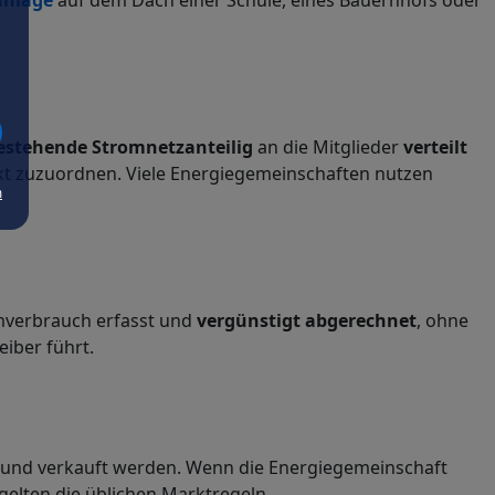
anlage
auf dem Dach einer Schule, eines Bauernhofs oder
bestehende Stromnetz
anteilig
an die Mitglieder
verteilt
t zuzuordnen. Viele Energiegemeinschaften nutzen
m
verbrauch erfasst und
vergünstigt abgerechnet
, ohne
iber führt.
und verkauft werden. Wenn die Energiegemeinschaft
 gelten die üblichen Marktregeln.