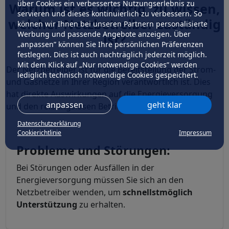
über Cookies ein verbessertes Nutzungserlebnis zu
Warum ist es wichtig, zu wissen,
servieren und dieses kontinuierlich zu verbessern. So
welcher Netzbetreiber zuständig
können wir Ihnen bei unseren Partnern personalisierte
Werbung und passende Angebote anzeigen. Über
ist?
„anpassen” können Sie Ihre persönlichen Präferenzen
festlegen. Dies ist auch nachträglich jederzeit möglich.
Mit dem Klick auf „Nur notwendige Cookies” werden
Der Netzbetreiber ist für die Bereitstellung der Strom-
lediglich technisch notwendige Cookies gespeichert.
und Gasnetze in Ihrer Region verantwortlich ist. Dies
hat direkte Auswirkungen auf die Energieversorgung
anpassen
geht klar
und den reibungslosen Betrieb Ihres Haushalts.
Datenschutzerklärung
Cookierichtlinie
Impressum
Probleme und Störungen:
Bei Störungen oder Ausfällen in der
Energieversorgung müssen Sie sich an den
Netzbetreiber wenden, um
schnellstmöglich
Unterstützung
zu erhalten.