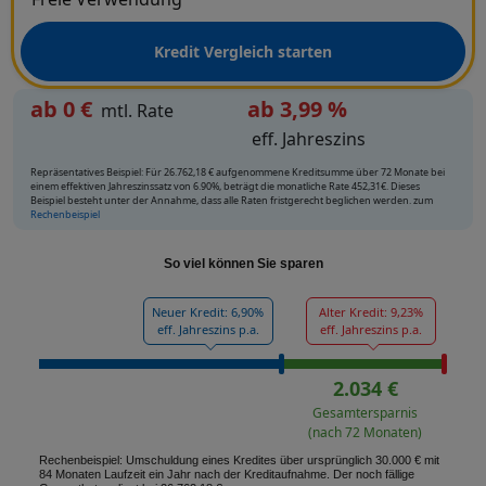
Kredit Vergleich starten
ab
0
€
ab 3,99 %
mtl. Rate
eff. Jahreszins
Repräsentatives Beispiel: Für 26.762,18 € aufgenommene Kreditsumme über 72 Monate bei
einem effektiven Jahreszinssatz von 6.90%, beträgt die monatliche Rate 452,31€. Dieses
Beispiel besteht unter der Annahme, dass alle Raten fristgerecht beglichen werden. zum
Rechenbeispiel
So viel können Sie sparen
Neuer Kredit: 6,90%
Alter Kredit: 9,23%
eff. Jahreszins p.a.
eff. Jahreszins p.a.
2.034 €
Gesamtersparnis
(nach 72 Monaten)
Rechenbeispiel: Umschuldung eines Kredites über ursprünglich 30.000 € mit
84 Monaten Laufzeit ein Jahr nach der Kreditaufnahme. Der noch fällige