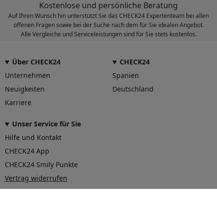
Kostenlose und persönliche Beratung
Auf Ihren Wunsch hin unterstützt Sie das CHECK24 Expertenteam bei allen
offenen Fragen sowie bei der Suche nach dem für Sie idealen Angebot.
Alle Vergleiche und Serviceleistungen sind für Sie stets kostenlos.
Über CHECK24
CHECK24
Unternehmen
Spanien
Neuigkeiten
Deutschland
Karriere
Unser Service für Sie
Hilfe und Kontakt
CHECK24 App
CHECK24 Smily Punkte
Vertrag widerrufen