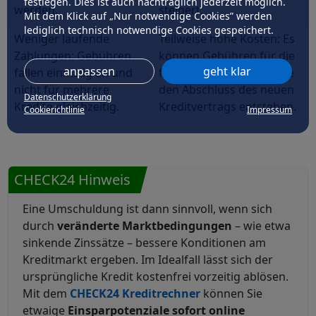
festlegen. Dies ist auch nachträglich jederzeit möglich.
werden.
steigert.
Mit dem Klick auf „Nur notwendige Cookies” werden
lediglich technisch notwendige Cookies gespeichert.
Weniger laufende
Teilweise hohe Kosten: Es
Zahlungen: Gebühren
können Gebühren für die
anpassen
geht klar
fallen einmalig an und
frühzeitige Tilgung sowie
nicht für mehrere
den Abschluss des neuen
Datenschutzerklärung
Kredite gleichzeitig.
Kreditvertrags entstehen.
Cookierichtlinie
Impressum
CHECK24 Hinweis
Eine Umschuldung ist dann sinnvoll, wenn sich
durch
veränderte Marktbedingungen
– wie etwa
sinkende Zinssätze – bessere Konditionen am
Kreditmarkt ergeben. Im Idealfall lässt sich der
ursprüngliche Kredit kostenfrei vorzeitig ablösen.
Mit dem
CHECK24 Kreditrechner
können Sie
etwaige
Einsparpotenziale sofort online