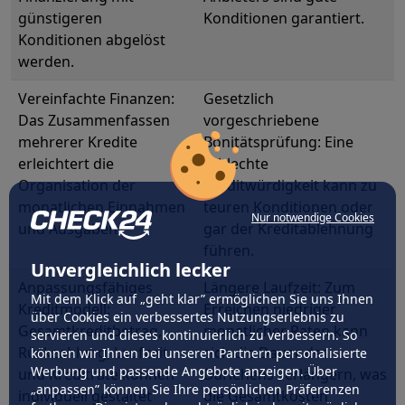
günstigeren
Konditionen garantiert.
Konditionen abgelöst
werden.
Vereinfachte Finanzen:
Gesetzlich
Das Zusammenfassen
vorgeschriebene
mehrerer Kredite
Bonitätsprüfung: Eine
erleichtert die
schlechte
Organisation der
Kreditwürdigkeit kann zu
monatlichen Einnahmen
teuren Konditionen oder
Nur notwendige Cookies
und Ausgaben.
gar der Kreditablehnung
führen.
Unvergleichlich lecker
Anpassungsfähiges
Längere Laufzeit: Zum
Mit dem Klick auf „geht klar” ermöglichen Sie uns Ihnen
Kreditmodell:
Erreichen niedriger
über Cookies ein verbessertes Nutzungserlebnis zu
Gesamtkreditbetrag,
monatlicher Raten kann
servieren und dieses kontinuierlich zu verbessern. So
Rückzahlung, Laufzeit
sich die Dauer des
können wir Ihnen bei unseren Partnern personalisierte
Werbung und passende Angebote anzeigen. Über
und Kreditrate können
Darlehens verlängern, was
„anpassen” können Sie Ihre persönlichen Präferenzen
individuell gestaltet
die Gesamtkosten