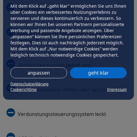
Mit dem Klick auf „geht klar” ermöglichen Sie uns Ihnen
Sauerstoffsensor defekt
über Cookies ein verbessertes Nutzungserlebnis zu
servieren und dieses kontinuierlich zu verbessern. So
können wir Ihnen bei unseren Partnern personalisierte
Werbung und passende Angebote anzeigen. Über
Ablagerungen im Katalysator / Konverter
„anpassen” können Sie Ihre persönlichen Präferenzen
verstopft
festlegen. Dies ist auch nachträglich jederzeit möglich.
Mit dem Klick auf „Nur notwendige Cookies” werden
lediglich technisch notwendige Cookies gespeichert.
Zündkerzen können defekt sein
anpassen
geht klar
Datenschutzerklärung
Lustmassensensor defekt oder verschmutzt
Cookierichtlinie
Impressum
Verdunstungssteuerungssystem leckt