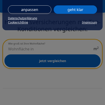
anpassen
geht klar
Datenschutzerklärung
Haushaltsversicherungen mit Top-
Cookierichtlinie
Impressum
Konditionen vergleichen:
Wie groß ist Ihre Wohnfläche?
2
m
jetzt vergleichen