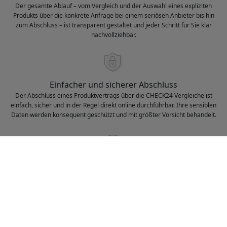
Der gesamte Ablauf – vom Vergleich und der Auswahl eines expliziten
Produkts über die konkrete Anfrage bei einem seriösen Anbieter bis hin
zum Abschluss – ist transparent gestaltet und jeder Schritt für Sie klar
nachvollziehbar.
Einfacher und sicherer Abschluss
Der Abschluss eines Produktvertrags über die CHECK24 Vergleiche ist
einfach, sicher und in der Regel direkt online durchführbar. Ihre sensiblen
Daten werden konsequent geschützt und mit größter Vorsicht behandelt.
Kostenlose und persönliche Beratung
Auf Ihren Wunsch hin unterstützt Sie das CHECK24 Expertenteam bei allen
offenen Fragen sowie bei der Suche nach dem für Sie idealen Angebot.
Alle Vergleiche und Serviceleistungen sind für Sie stets kostenlos.
Über CHECK24
CHECK24