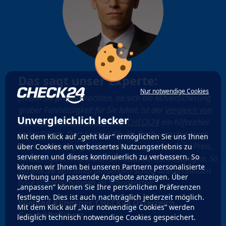
Das sagt unser Experte:
Nur notwendige Cookies
„Wenn Sie prüfen möchten, ob sich die Mitversicherung
grober Fahrlässigkeit für Sie lohnt, ist der
Vergleich von
Unvergleichlich lecker
Haushaltsversicherungen über CHECK24
ein hilfreicher
erster Schritt. Dort können Sie die Tarife verschiedener
Mit dem Klick auf „geht klar” ermöglichen Sie uns Ihnen
Anbieter direkt gegenüberstellen – nicht nur beim Preis,
über Cookies ein verbessertes Nutzungserlebnis zu
servieren und dieses kontinuierlich zu verbessern. So
sondern auch hinsichtlich der inkludierten Leistungen. So
können wir Ihnen bei unseren Partnern personalisierte
sichern Sie sich Ihren passenden Schutz und vermeiden
Werbung und passende Angebote anzeigen. Über
böse Überraschungen im Schadensfall.“
„anpassen” können Sie Ihre persönlichen Präferenzen
festlegen. Dies ist auch nachträglich jederzeit möglich.
Wieland Klingspor, CHECK24 Österreich
Mit dem Klick auf „Nur notwendige Cookies” werden
Geschäftsführer
lediglich technisch notwendige Cookies gespeichert.