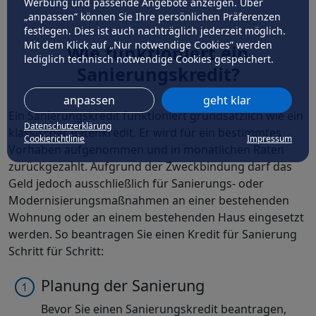
Werbung und passende Angebote anzeigen. Über
„anpassen” können Sie Ihre persönlichen Präferenzen
festlegen. Dies ist auch nachträglich jederzeit möglich.
Mit dem Klick auf „Nur notwendige Cookies” werden
Wie funktioniert ein
lediglich technisch notwendige Cookies gespeichert.
Sanierungskredit?
anpassen
geht klar
Ein Sanierungskredit funktioniert grundsätzlich wie ein
Datenschutzerklärung
klassischer Ratenkredit. Er wird für ein bestimmtes
Cookierichtlinie
Impressum
Vorhaben aufgenommen und in monatlichen Raten
zurückgezahlt. Aufgrund der Zweckbindung darf das
Geld jedoch ausschließlich für Sanierungs- oder
Modernisierungsmaßnahmen an einer bestehenden
Wohnung oder an einem bestehenden Haus eingesetzt
werden. So beantragen Sie einen Kredit für Sanierung
Schritt für Schritt:
Planung der Sanierung
Bevor Sie einen Sanierungskredit beantragen,