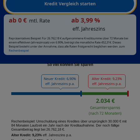
Kredit Vergleich starten
ab
0
€
ab 3,99 %
mtl. Rate
eff. Jahreszins
Repräsentatives Beispiel: Für 26.762,18 € aufgenommene Kreditsumme über 72 Monate bei
einem effektiven Jahreszinssatz von 6.90%, beträgt die monatliche Rate 452,31€. Dieses
Beispiel besteht unter der Annahme, dass alle Raten fristgerecht beglichen werden. zum
Rechenbeispiel
So viel können Sie sparen
Neuer Kredit: 6,90%
Alter Kredit: 9,23%
eff. Jahreszins p.a.
eff. Jahreszins p.a.
2.034 €
Gesamtersparnis
(nach 72 Monaten)
Rechenbeispiel: Umschuldung eines Kredites über ursprünglich 30.000 € mit
84 Monaten Laufzeit ein Jahr nach der Kreditaufnahme. Der noch fällige
Gesamtbetrag liegt bei 26.762,18 €.
Alter Kredit: 9,23%
eff. Jahreszins p.a.