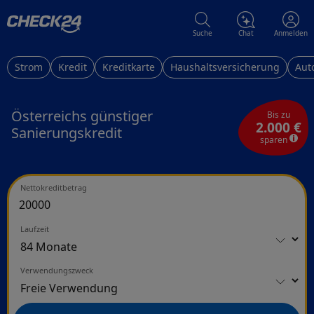
Suche
Chat
Anmelden
Strom
Kredit
Kreditkarte
Haushaltsversicherung
Aut
Österreichs günstiger
Bis zu
2.000 €
Sanierungskredit
sparen
Nettokreditbetrag
Laufzeit
Verwendungszweck