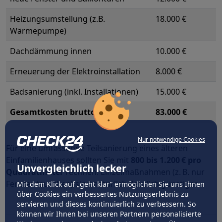
Heizungsumstellung (z.B.
18.000 €
Wärmepumpe)
Dachdämmung innen
10.000 €
Erneuerung der Elektroinstallation
8.000 €
Badsanierung (inkl. Installationen)
15.000 €
Gesamtkosten brutto
83.000 €
Nur notwendige Cookies
Für eine umfassende Teilsanierung eines älteren
Einfamilienhauses sollten Sie mit
800 bis 1.200 € pro
Unvergleichlich lecker
Quadratmeter
rechnen. Einzelmaßnahmen (z. B. nur
Fenster tauschen) sind natürlich deutlich günstiger.
Mit dem Klick auf „geht klar” ermöglichen Sie uns Ihnen
über Cookies ein verbessertes Nutzungserlebnis zu
servieren und dieses kontinuierlich zu verbessern. So
können wir Ihnen bei unseren Partnern personalisierte