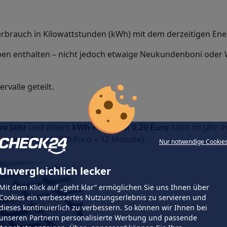
rbrauch in Kilowattstunden (kWh) mit dem derzeitigen Energ
ben enthalten – nicht jedoch etwaige Neukundenboni oder 
valle geteilt.
ro Jahr
und einem
kWh-Preis von 0,20 Euro
zahlt im Jahr 
uro pro Monat
(720 Euro ÷ 12 Monate).
Nur notwendige Cookie
Unvergleichlich lecker
Mit dem Klick auf „geht klar” ermöglichen Sie uns Ihnen über
Cookies ein verbessertes Nutzungserlebnis zu servieren und
dieses kontinuierlich zu verbessern. So können wir Ihnen bei
unseren Partnern personalisierte Werbung und passende