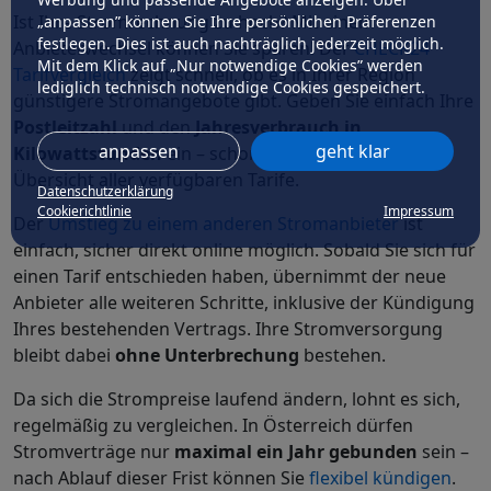
Ist Ihre Stromrechnung zu hoch? Mit einem
„anpassen” können Sie Ihre persönlichen Präferenzen
festlegen. Dies ist auch nachträglich jederzeit möglich.
Anbieterwechsel können Sie sparen! Der
CHECK24
Mit dem Klick auf „Nur notwendige Cookies” werden
Tarifvergleich
zeigt schnell, ob es in Ihrer Region
lediglich technisch notwendige Cookies gespeichert.
günstigere Stromangebote gibt. Geben Sie einfach Ihre
Postleitzahl
und den
Jahresverbrauch in
anpassen
geht klar
Kilowattstunden
ein – schon erhalten Sie eine
Übersicht aller verfügbaren Tarife.
Datenschutzerklärung
Cookierichtlinie
Impressum
Der
Umstieg zu einem anderen Stromanbieter
ist
einfach, sicher direkt online möglich. Sobald Sie sich für
einen Tarif entschieden haben, übernimmt der neue
Anbieter alle weiteren Schritte, inklusive der Kündigung
Ihres bestehenden Vertrags. Ihre Stromversorgung
bleibt dabei
ohne Unterbrechung
bestehen.
Da sich die Strompreise laufend ändern, lohnt es sich,
regelmäßig zu vergleichen. In Österreich dürfen
Stromverträge nur
maximal ein Jahr gebunden
sein –
nach Ablauf dieser Frist können Sie
flexibel kündigen
.