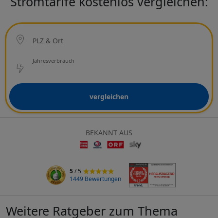
Stromtarife kostenlos vergleichen:
Ort
PLZ & Ort
Netzbetreiber
Jahresverbrauch
vergleichen
BEKANNT AUS
5
/ 5
1449 Bewertungen
Weitere Ratgeber zum Thema